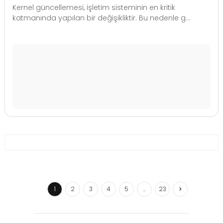
Kernel güncellemesi, işletim sisteminin en kritik
katmanında yapılan bir değişikliktir. Bu nedenle g...
1
2
3
4
5
…
23