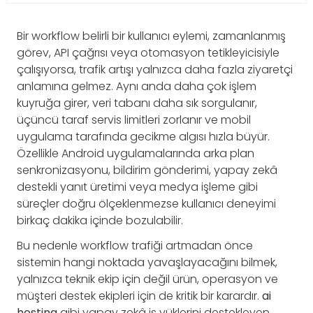
Bir workflow belirli bir kullanıcı eylemi, zamanlanmış
görev, API çağrısı veya otomasyon tetikleyicisiyle
çalışıyorsa, trafik artışı yalnızca daha fazla ziyaretçi
anlamına gelmez. Aynı anda daha çok işlem
kuyruğa girer, veri tabanı daha sık sorgulanır,
üçüncü taraf servis limitleri zorlanır ve mobil
uygulama tarafında gecikme algısı hızla büyür.
Özellikle Android uygulamalarında arka plan
senkronizasyonu, bildirim gönderimi, yapay zekâ
destekli yanıt üretimi veya medya işleme gibi
süreçler doğru ölçeklenmezse kullanıcı deneyimi
birkaç dakika içinde bozulabilir.
Bu nedenle workflow trafiği artmadan önce
sistemin hangi noktada yavaşlayacağını bilmek,
yalnızca teknik ekip için değil ürün, operasyon ve
müşteri destek ekipleri için de kritik bir karardır.
ai
hosting
gibi yapay zekâ iş yüklerini destekleyen