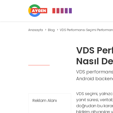
Anasayfa
Blog
VDS Performansı Seçimi Performansı 
VDS Per
Nasıl De
VDS performans s
Android backend v
VDS seçimi, yalnızc
yanıt süresi, verita
Reklam Alanı
doğrudan bu kararda
bildirim altyapıları