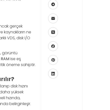
 Ancak gerçek
 ve kaynakların ne
rklı VDS, disk I/O
e, görüntü
.
RAM
ise eş
ritik öneme sahiptir.
ılır?
nıp disk hızını
e daha yüksek
li hızında,
da belirginleşir.