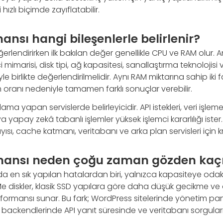
hızlı biçimde zayıflatabilir.
nsı hangi bileşenlerle belirlenir?
ğerlendirirken ilk bakılan değer genellikle CPU ve RAM olur.
mimarisi, disk tipi, ağ kapasitesi, sanallaştırma teknolojisi
le birlikte değerlendirilmelidir. Aynı RAM miktarına sahip iki fa
oranı nedeniyle tamamen farklı sonuçlar verebilir.
ma yapan servislerde belirleyicidir. API istekleri, veri işlem
yapay zekâ tabanlı işlemler yüksek işlemci kararlılığı ister
yısı, cache katmanı, veritabanı ve arka plan servisleri için k
mansı neden çoğu zaman gözden kaçır
en sık yapılan hatalardan biri, yalnızca kapasiteye odakla
Me diskler, klasik SSD yapılara göre daha düşük gecikme v
mansı sunar. Bu fark; WordPress sitelerinde yönetim pane
ackendlerinde API yanıt süresinde ve veritabanı sorguların