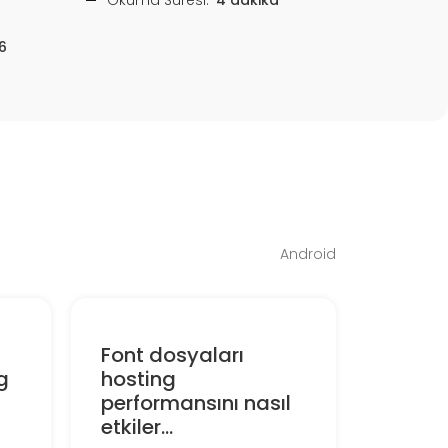
6
Android
Font dosyaları
g
hosting
performansını nasıl
etkiler...