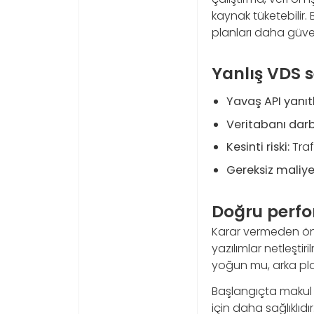
kaynak tüketebilir. 
planları daha güvenl
Yanlış VDS s
Yavaş API yanıtl
Veritabanı dar
Kesinti riski:
Traf
Gereksiz maliye
Doğru perfor
Karar vermeden ön
yazılımlar netleşti
yoğun mu, arka plan
Başlangıçta makul 
için daha sağlıklıd