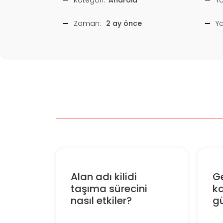
Zaman:
2 ay önce
Y
Alan adı kilidi
Ge
taşıma sürecini
k
nasıl etkiler?
gü