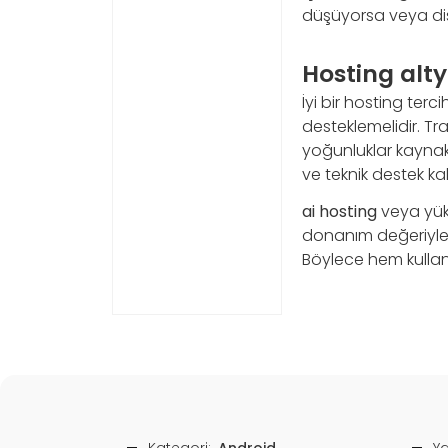
düşüyorsa veya dis
Hosting alty
İyi bir hosting ter
desteklemelidir. Tr
yoğunluklar kaynak i
ve teknik destek kal
ai hosting
veya yüks
donanım değeriyle d
Böylece hem kullanı
Kategori:
Android
Ya