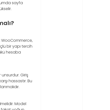
urumda sayfa
kselir.
malı?
Ancak WooCommerce,
lü bir yapı tercih
 yükü hesaba
unsurdur. Giriş
arşı hassastır. Bu
lanmalıdır.
ülmelidir. Model
li fakat yoğun