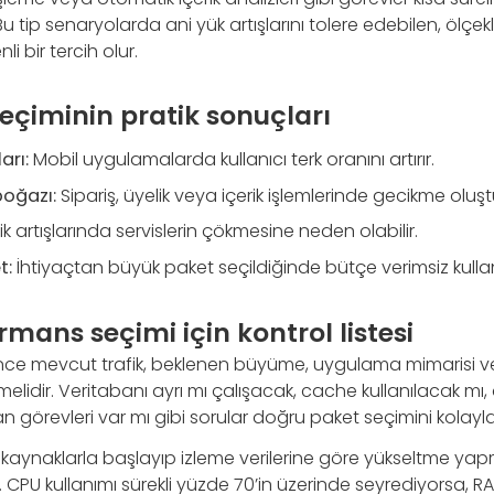
Bu tip senaryolarda ani yük artışlarını tolere edebilen, ölçek
i bir tercih olur.
eçiminin pratik sonuçları
arı:
Mobil uygulamalarda kullanıcı terk oranını artırır.
boğazı:
Sipariş, üyelik veya içerik işlemlerinde gecikme oluşt
ik artışlarında servislerin çökmesine neden olabilir.
t:
İhtiyaçtan büyük paket seçildiğinde bütçe verimsiz kullanı
mans seçimi için kontrol listesi
ce mevcut trafik, beklenen büyüme, uygulama mimarisi ve 
rilmelidir. Veritabanı ayrı mı çalışacak, cache kullanılacak m
 görevleri var mı gibi sorular doğru paket seçimini kolaylaşt
kaynaklarla başlayıp izleme verilerine göre yükseltme ya
ır. CPU kullanımı sürekli yüzde 70’in üzerinde seyrediyorsa,