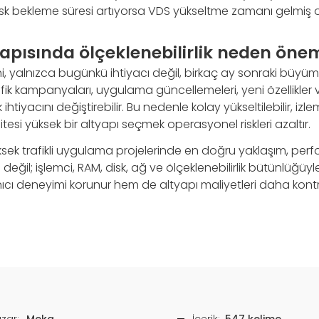
k bekleme süresi artıyorsa VDS yükseltme zamanı gelmiş ola
apısında ölçeklenebilirlik neden önem
cihi, yalnızca bugünkü ihtiyacı değil, birkaç ay sonraki büyü
afik kampanyaları, uygulama güncellemeleri, yeni özellikler
htiyacını değiştirebilir. Bu nedenle kolay yükseltilebilir, izl
itesi yüksek bir altyapı seçmek operasyonel riskleri azaltır.
ek trafikli uygulama projelerinde en doğru yaklaşım, perfo
eğil; işlemci, RAM, disk, ağ ve ölçeklenebilirlik bütünlüğüyl
cı deneyimi korunur hem de altyapı maliyetleri daha kontrol
zar:
Meka
İçerik:
547 kelime