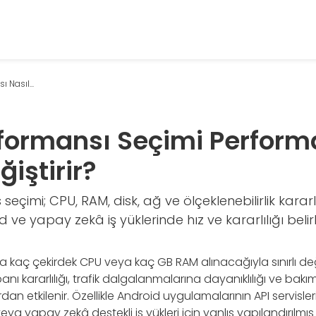
Nasıl...
formansı Seçimi Perform
ğiştirir?
eçimi; CPU, RAM, disk, ağ ve ölçeklenebilirlik karar
e yapay zekâ iş yüklerinde hız ve kararlılığı belirl
a kaç çekirdek CPU veya kaç GB RAM alınacağıyla sınırlı de
banı kararlılığı, trafik dalgalanmalarına dayanıklılığı ve bakım
n etkilenir. Özellikle Android uygulamalarının API servisleri
 veya yapay zekâ destekli iş yükleri için yanlış yapılandırılmış