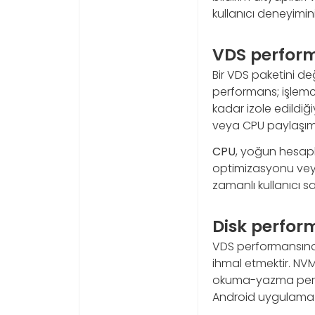
kullanıcı deneyimini 
VDS performa
Bir VDS paketini de
performans; işlemci 
kadar izole edildiğiy
veya CPU paylaşım 
CPU
, yoğun hesapla
optimizasyonu veya 
zamanlı kullanıcı sa
Disk perfor
VDS performansında 
ihmal etmektir. NV
okuma-yazma perfor
Android uygulama b