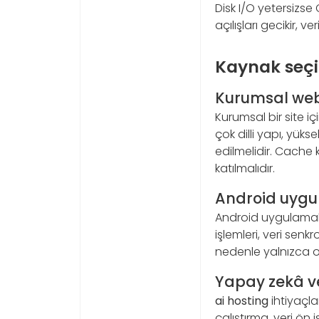
Disk I/O yetersizs
açılışları gecikir, 
Kaynak seçi
Kurumsal web 
Kurumsal bir site i
çok dilli yapı, yük
edilmelidir. Cache 
katılmalıdır.
Android uygu
Android uygulamala
işlemleri, veri sen
nedenle yalnızca or
Yapay zekâ ve
ai hosting
ihtiyaçlar
çalıştırma, veri ön 