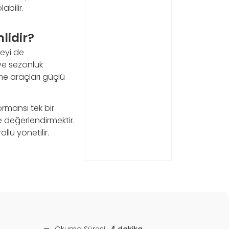
bilir.
lidir?
meyi de
 ve sezonluk
eme araçları güçlü
rmansı tek bir
e değerlendirmektir.
lü yönetilir.
Okuma Süresi:
4 dakika