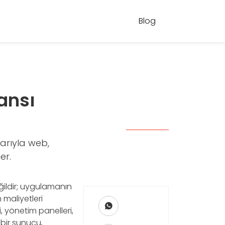
Blog
ansı
larıyla web,
er.
ğildir; uygulamanın
 maliyetleri
, yönetim panelleri,
 bir sunucu,