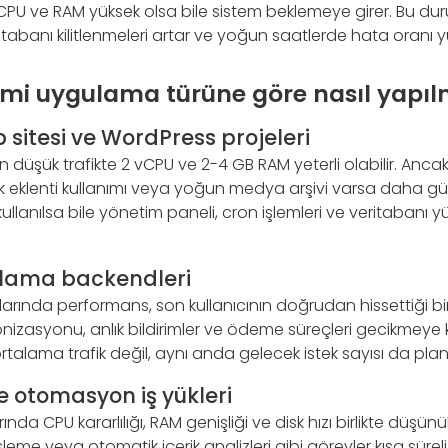
e CPU ve RAM yüksek olsa bile sistem beklemeye girer. Bu d
veritabanı kilitlenmeleri artar ve yoğun saatlerde hata oranı yü
mi uygulama türüne göre nasıl yapıl
sitesi ve WordPress projeleri
çin düşük trafikte 2 vCPU ve 2-4 GB RAM yeterli olabilir. 
sek eklenti kullanımı veya yoğun medya arşivi varsa daha güç
kullanılsa bile yönetim paneli, cron işlemleri ve veritabanı
lama backendleri
rında performans, son kullanıcının doğrudan hissettiği bir 
kronizasyonu, anlık bildirimler ve ödeme süreçleri gecikmeye k
talama trafik değil, aynı anda gelecek istek sayısı da plan
 otomasyon iş yükleri
ında CPU kararlılığı, RAM genişliği ve disk hızı birlikte düşün
işleme veya otomatik içerik analizleri gibi görevler kısa süre