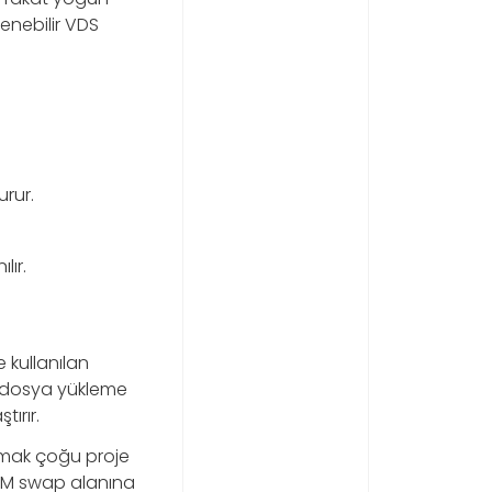
lenebilir VDS
urur.
lır.
kullanılan
ı, dosya yükleme
ırır.
pmak çoğu proje
 RAM swap alanına