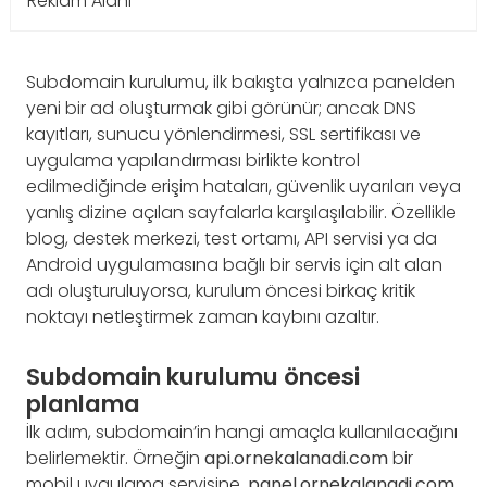
Reklam Alanı
Subdomain kurulumu, ilk bakışta yalnızca panelden
yeni bir ad oluşturmak gibi görünür; ancak DNS
kayıtları, sunucu yönlendirmesi, SSL sertifikası ve
uygulama yapılandırması birlikte kontrol
edilmediğinde erişim hataları, güvenlik uyarıları veya
yanlış dizine açılan sayfalarla karşılaşılabilir. Özellikle
blog, destek merkezi, test ortamı, API servisi ya da
Android uygulamasına bağlı bir servis için alt alan
adı oluşturuluyorsa, kurulum öncesi birkaç kritik
noktayı netleştirmek zaman kaybını azaltır.
Subdomain kurulumu öncesi
planlama
İlk adım, subdomain’in hangi amaçla kullanılacağını
belirlemektir. Örneğin
api.ornekalanadi.com
bir
mobil uygulama servisine,
panel.ornekalanadi.com