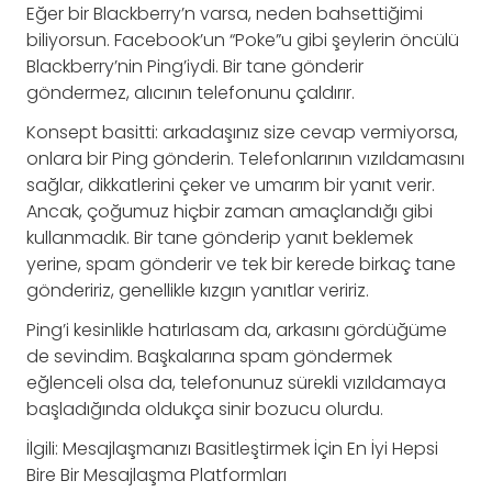
Eğer bir Blackberry’n varsa, neden bahsettiğimi
biliyorsun. Facebook’un “Poke”u gibi şeylerin öncülü
Blackberry’nin Ping’iydi. Bir tane gönderir
göndermez, alıcının telefonunu çaldırır.
Konsept basitti: arkadaşınız size cevap vermiyorsa,
onlara bir Ping gönderin. Telefonlarının vızıldamasını
sağlar, dikkatlerini çeker ve umarım bir yanıt verir.
Ancak, çoğumuz hiçbir zaman amaçlandığı gibi
kullanmadık. Bir tane gönderip yanıt beklemek
yerine, spam gönderir ve tek bir kerede birkaç tane
göndeririz, genellikle kızgın yanıtlar veririz.
Ping’i kesinlikle hatırlasam da, arkasını gördüğüme
de sevindim. Başkalarına spam göndermek
eğlenceli olsa da, telefonunuz sürekli vızıldamaya
başladığında oldukça sinir bozucu olurdu.
İlgili: Mesajlaşmanızı Basitleştirmek İçin En İyi Hepsi
Bire Bir Mesajlaşma Platformları