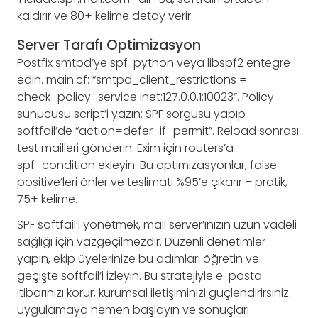
kaldırır ve 80+ kelime detay verir.
Server Tarafı Optimizasyon
Postfix smtpd’ye spf-python veya libspf2 entegre
edin. main.cf: “smtpd_client_restrictions =
check_policy_service inet:127.0.0.1:10023”. Policy
sunucusu script’i yazın: SPF sorgusu yapıp
softfail’de “action=defer_if_permit”. Reload sonrası
test mailleri gönderin. Exim için routers’a
spf_condition ekleyin. Bu optimizasyonlar, false
positive’leri önler ve teslimatı %95’e çıkarır – pratik,
75+ kelime.
SPF softfail’i yönetmek, mail server’ınızın uzun vadeli
sağlığı için vazgeçilmezdir. Düzenli denetimler
yapın, ekip üyelerinize bu adımları öğretin ve
geçişte softfail’i izleyin. Bu stratejiyle e-posta
itibarınızı korur, kurumsal iletişiminizi güçlendirirsiniz.
Uygulamaya hemen başlayın ve sonuçları