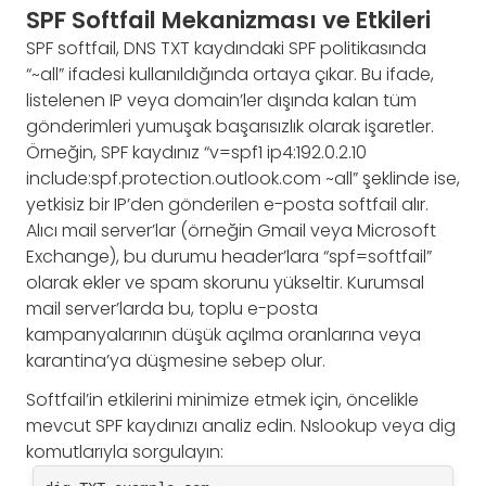
SPF Softfail Mekanizması ve Etkileri
SPF softfail, DNS TXT kaydındaki SPF politikasında
“~all” ifadesi kullanıldığında ortaya çıkar. Bu ifade,
listelenen IP veya domain’ler dışında kalan tüm
gönderimleri yumuşak başarısızlık olarak işaretler.
Örneğin, SPF kaydınız “v=spf1 ip4:192.0.2.10
include:spf.protection.outlook.com ~all” şeklinde ise,
yetkisiz bir IP’den gönderilen e-posta softfail alır.
Alıcı mail server’lar (örneğin Gmail veya Microsoft
Exchange), bu durumu header’lara “spf=softfail”
olarak ekler ve spam skorunu yükseltir. Kurumsal
mail server’larda bu, toplu e-posta
kampanyalarının düşük açılma oranlarına veya
karantina’ya düşmesine sebep olur.
Softfail’in etkilerini minimize etmek için, öncelikle
mevcut SPF kaydınızı analiz edin. Nslookup veya dig
komutlarıyla sorgulayın: