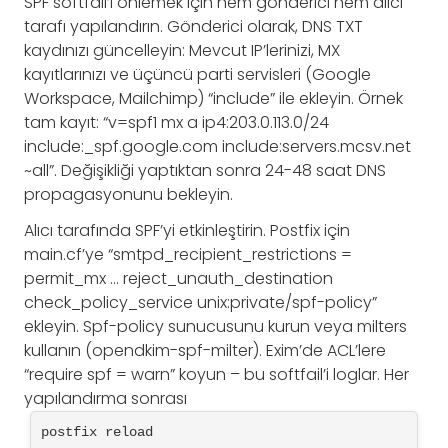
SPF softfail’i önlemek için hem gönderici hem alıcı
tarafı yapılandırın. Gönderici olarak, DNS TXT
kaydınızı güncelleyin: Mevcut IP’lerinizi, MX
kayıtlarınızı ve üçüncü parti servisleri (Google
Workspace, Mailchimp) “include” ile ekleyin. Örnek
tam kayıt: “v=spf1 mx a ip4:203.0.113.0/24
include:_spf.google.com include:servers.mcsv.net
~all”. Değişikliği yaptıktan sonra 24-48 saat DNS
propagasyonunu bekleyin.
Alıcı tarafında SPF’yi etkinleştirin. Postfix için
main.cf’ye “smtpd_recipient_restrictions =
permit_mx … reject_unauth_destination
check_policy_service unix:private/spf-policy”
ekleyin. Spf-policy sunucusunu kurun veya milters
kullanın (opendkim-spf-milter). Exim’de ACL’lere
“require spf = warn” koyun – bu softfail’i loglar. Her
yapılandırma sonrası
postfix reload