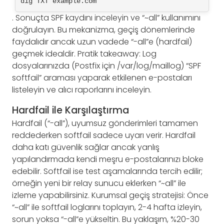
dig TXT example.com
. Sonuçta SPF kaydını inceleyin ve “~all” kullanımını
doğrulayın. Bu mekanizma, geçiş dönemlerinde
faydalıdır ancak uzun vadede “-all”e (hardfail)
geçmek idealdir. Pratik takeaway: Log
dosyalarınızda (Postfix için /var/log/maillog) “SPF
softfail” araması yaparak etkilenen e-postaları
listeleyin ve alıcı raporlarını inceleyin.
Hardfail ile Karşılaştırma
Hardfail (“-all”), uyumsuz gönderimleri tamamen
reddederken softfail sadece uyarı verir. Hardfail
daha katı güvenlik sağlar ancak yanlış
yapılandırmada kendi meşru e-postalarınızı bloke
edebilir. Softfail ise test aşamalarında tercih edilir;
örneğin yeni bir relay sunucu eklerken “~all” ile
izleme yapabilirsiniz. Kurumsal geçiş stratejisi: Önce
“~all” ile softfail loglarını toplayın, 2-4 hafta izleyin,
sorun yoksa “-all”e yükseltin. Bu yaklaşım, %20-30