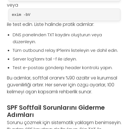
veya
exim -bV
ile test edin. Liste halinde pratik adımlar:
DNS panelinden TXT kaydını oluşturun veya
düzenleyin.
Tüm outbound relay IP’lerini listeleyin ve dahil edin.
Server log’larını tail -f ile izleyin.
Test e-postası gönderip header kontrolü yapın.
Bu adımlar, softfail oranını %90 azaltır ve kurumsal
güvenilirliği artırır. Her server için özgü ayarlar, 100
kelimeyi aşan kapsamlı rehberlik sunar.
SPF Softfail Sorunlarını Giderme
Adımları
Sorunu çözmek için sistematik yaklaşım benimseyin.