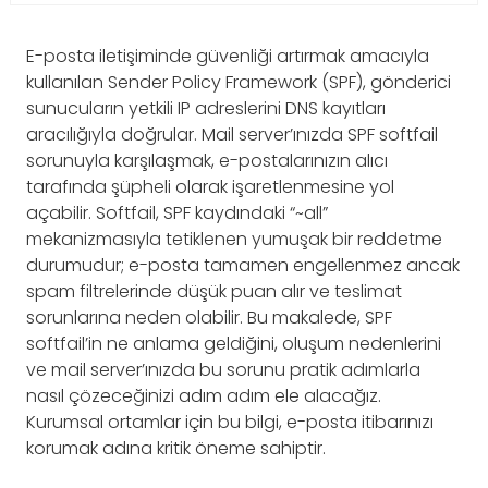
E-posta iletişiminde güvenliği artırmak amacıyla
kullanılan Sender Policy Framework (SPF), gönderici
sunucuların yetkili IP adreslerini DNS kayıtları
aracılığıyla doğrular. Mail server’ınızda SPF softfail
sorunuyla karşılaşmak, e-postalarınızın alıcı
tarafında şüpheli olarak işaretlenmesine yol
açabilir. Softfail, SPF kaydındaki “~all”
mekanizmasıyla tetiklenen yumuşak bir reddetme
durumudur; e-posta tamamen engellenmez ancak
spam filtrelerinde düşük puan alır ve teslimat
sorunlarına neden olabilir. Bu makalede, SPF
softfail’in ne anlama geldiğini, oluşum nedenlerini
ve mail server’ınızda bu sorunu pratik adımlarla
nasıl çözeceğinizi adım adım ele alacağız.
Kurumsal ortamlar için bu bilgi, e-posta itibarınızı
korumak adına kritik öneme sahiptir.