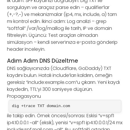
İlk adım: SPF kaydınızı doğrulayın. Dig TXT ile
sorgulayın ve araçsız parse edin – qualifier’lar
(+,-?,~) ve mekanizmalar (ip4, mx, include, a) tam
mı kontrol edin. İkinci adım: Log analizi – grep
“softfail” /var/log/maillog ile tarih, IP ve domain
filtreleyin. Üçüncü: Test araçları olmadan
simülasyon – kendi server’ınıza e-posta gönderip
header inceleyin.
Adım Adım DNS Düzeltme
DNS sağlayıcınızda (Cloudflare, GoDaddy) TXT
kaydını bulun. Hatalı include’ları kaldırın, örneğin
gereksiz “include:example.com”u çıkarın. Yeni kaydı
kaydedin, TTL’yi 300 saniyeye düşürün.
Propagasyonu
dig +trace TXT domain.com
ile takip edin. Örnek öncesi/sonrası: Eskisi “v=spf1
ip4:10.0.0.1 ~all” (eksik), yenisi “v=spf1 ip4:10.0.0.1/24 mx
include:spf.mail.com ~all”. Bu, softfail’i ortadan