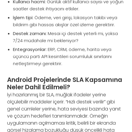
Kullanıcı hacmi:
Günlük aktif kullanıcı sayısı ve yoğun
saatler destek ihtiyacını etkiler.
İşlem tipi:
Ödeme, veri girişi, lokasyon takibi veya
bildirim gibi hassas akışlar özel izleme gerektirir.
Destek zamanı:
Mesai içi destek yeterli mi, yoksa
7/24 müdahale mi bekleniyor?
Entegrasyonlar:
ERP, CRM, ödeme, harita veya
üçüncü parti API kesintileri sorumluluk sınırlarını
netleştirmeyi gerektirir.
Android Projelerinde SLA Kapsamına
Neler Dahil Edilmeli?
İyi hazırlanmış bir SLA, muğlak ifadeler yerine
ölçülebilir maddeler içerir. “Hızlı destek verilir” gibi
genel cümleler yerine, hata seviyesi bazında yanıt
ve çözüm hedefleri tanımlanmalıdır. Örneğin
uygulamanın açılmaması kritik, belirli bir ekranda
görsel hizalama bozukluğu düşük öncelikli hata