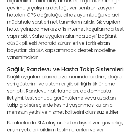
ölçülebilir kurallar oluşturmasında görülür. Örneğin
çevrimdışı çalışma desteği, veri senkronizasyon
hataları, GPS doğruluğu, cihaz uyumluluğu ve acil
müdahale saatleri net tanımlanmalıdır. Sık yapılan
hata, yalnızca merkez ofis internet koşullarında test
yapmaktır. Saha uygulamalarında zayıf bağlantı,
düşük pil, eski Android sürümleri ve farklı ekran
boyutları da SLA kapsamındaki destek modeline
yansıtılmalıdır.
Sağlık, Randevu ve Hasta Takip Sistemleri
Sağlık uygulamalarında zamanında bildirim, doğru
veri gösterimi ve sistem erişilebilirliği kritik öneme
sahiptir. Randevu hatırlatmaları, doktor-hasta
iletişimi, test sonucu görüntüleme veya uzaktan
takip gibi süreçlerde kesinti yaşanması kullanıcı
memnuniyetini ve hizmet kalitesini olumsuz etkiler.
Bu alanlarda SLA oluşturulurken kişisel veri güvenliği,
erişim yetkileri, bildirim teslim oranları ve veri