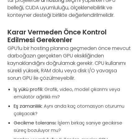
tür projelerde
ai hosting
seçimi yapılırken GPU
belleği, CUDA uyumluluğu, ölçeklenebilirlik ve
konteyner desteği birlikte değerlendirilmelidir.
Karar Vermeden Önce Kontrol
Edilmesi Gerekenler
GPU’lu bir hosting planına geçmeden önce mevcut
darboğazın gerçekten GPU eksikliğinden
kaynaklandığını doğrulamak gerekir. CPU kullanımı
sürekli yüksek, RAM dolu veya disk I/O yavaşsa
sorun GPU ile çözülmeyebilir.
İş yükü profili:
Grafik, video, model çıkarımı veya
emülatör ağırlıklı mı?
Eş zamanlılık:
Aynı anda kaç otomasyon oturumu
çalışacak?
Gecikme toleransı:
İşlem birkaç saniye gecikirse
süreç bozuluyor mu?