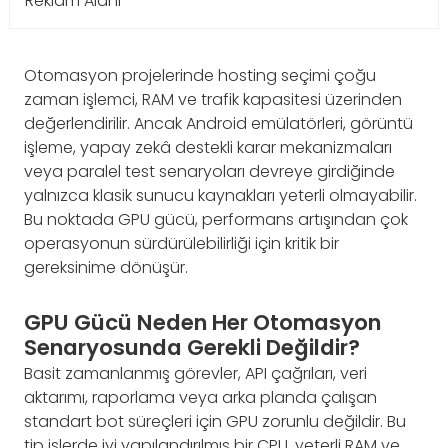
Reklam Alanı
Otomasyon projelerinde hosting seçimi çoğu
zaman işlemci, RAM ve trafik kapasitesi üzerinden
değerlendirilir. Ancak Android emülatörleri, görüntü
işleme, yapay zekâ destekli karar mekanizmaları
veya paralel test senaryoları devreye girdiğinde
yalnızca klasik sunucu kaynakları yeterli olmayabilir.
Bu noktada GPU gücü, performans artışından çok
operasyonun sürdürülebilirliği için kritik bir
gereksinime dönüşür.
GPU Gücü Neden Her Otomasyon
Senaryosunda Gerekli Değildir?
Basit zamanlanmış görevler, API çağrıları, veri
aktarımı, raporlama veya arka planda çalışan
standart bot süreçleri için GPU zorunlu değildir. Bu
tip işlerde iyi yapılandırılmış bir CPU, yeterli RAM ve