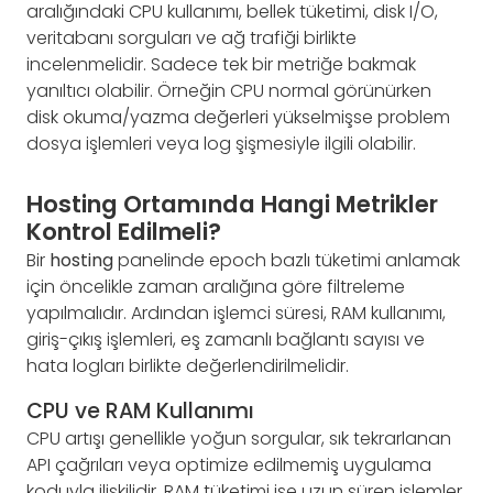
aralığındaki CPU kullanımı, bellek tüketimi, disk I/O,
veritabanı sorguları ve ağ trafiği birlikte
incelenmelidir. Sadece tek bir metriğe bakmak
yanıltıcı olabilir. Örneğin CPU normal görünürken
disk okuma/yazma değerleri yükselmişse problem
dosya işlemleri veya log şişmesiyle ilgili olabilir.
Hosting Ortamında Hangi Metrikler
Kontrol Edilmeli?
Bir
hosting
panelinde epoch bazlı tüketimi anlamak
için öncelikle zaman aralığına göre filtreleme
yapılmalıdır. Ardından işlemci süresi, RAM kullanımı,
giriş-çıkış işlemleri, eş zamanlı bağlantı sayısı ve
hata logları birlikte değerlendirilmelidir.
CPU ve RAM Kullanımı
CPU artışı genellikle yoğun sorgular, sık tekrarlanan
API çağrıları veya optimize edilmemiş uygulama
koduyla ilişkilidir. RAM tüketimi ise uzun süren işlemler,