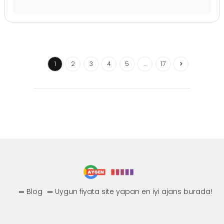
1
2
3
4
5
…
17
Blog
Uygun fiyata site yapan en iyi ajans burada!