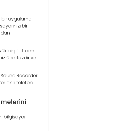
en bir uygulama
ayarınızı bir
radan
ük bir platform
iz ücretsizdir ve
ee Sound Recorder
er akıllı telefon
melerini
n bilgisayarı