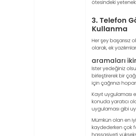
ötesindeki yetene
3. Telefon G
Kullanma
Her şey başarısız ol
olarak, ek yazılımla
aramaları iki
İster yedeğiniz olsu
birleştirerek bir ça
için çağrınızı hop
Kayıt uygulaması et
konuda yaratıcı ola
uygulaması gibi uygu
Mümkün olan en iyi 
kaydederken çok fa
hassasiyeti yüksek