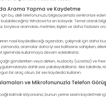
ızda Arama Yapma ve Kaydetme
ı için bu, akıllı telefonunuzu bilgisayarınızla senkronize ed
ulabileceğiniz Windows’ta en kolayıdır. Temel olarak bilgis
, böylece aramaları, metinleri, kişileri ve daha fazlasını o
ının nasıl kaydedileceği açısından, çalışmak için daha büy
ı zamanda, aramalar daha iyi ses kalitesine sahipken, ellerin
yıt işleminde kullanmaya devam edebilirsiniz.
r çağrı gönderirken veya alırken, Audacity (ücretsiz) ve Fr
gulamalarıyla dahili sesi yakalayabilirsiniz. Aksi takdirde, ist
gun bir araç olsun, bir ses kaydedici kullanın.
lamaları ve Mikrofonunuzla Telefon Görüş
 bağlı kalmak istiyorsanız, bunun yerine sesini kaydetmek içi