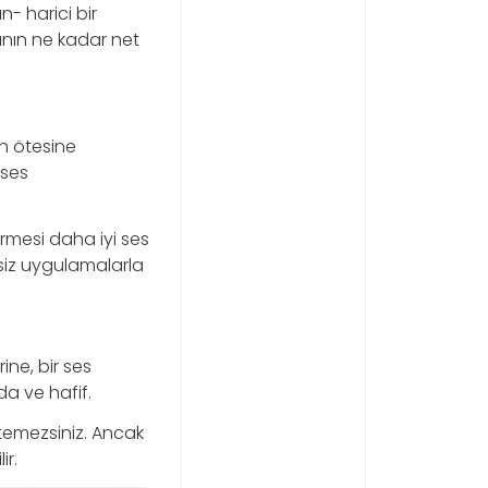
n- harici bir
anın ne kadar net
un ötesine
 ses
irmesi daha iyi ses
ksiz uygulamalarla
ine, bir ses
da ve hafif.
ltemezsiniz. Ancak
ir.