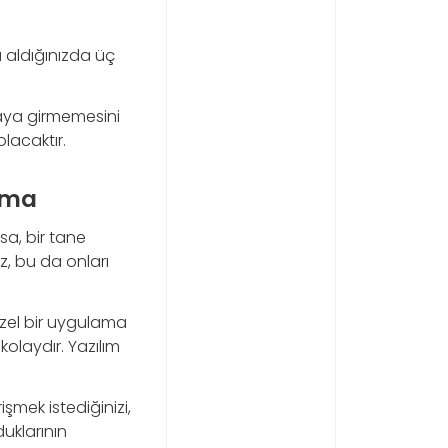
 aldığınızda üç
laya girmemesini
lacaktır.
nma
a, bir tane
z, bu da onları
özel bir uygulama
olaydır. Yazılım
şmek istediğinizi,
uklarının