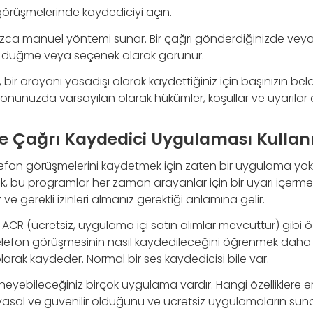
görüşmelerinde kaydediciyi açın.
nızca manuel yöntemi sunar. Bir çağrı gönderdiğinizde veya
r düğme veya seçenek olarak görünür.
 bir arayanı yasadışı olarak kaydettiğiniz için başınızın be
onunuzda varsayılan olarak hükümler, koşullar ve uyarılar o
de Çağrı Kaydedici Uygulaması Kulla
fon görüşmelerini kaydetmek için zaten bir uygulama yoks
ncak, bu programlar her zaman arayanlar için bir uyarı içerme
 ve gerekli izinleri almanız gerektiği anlamına gelir.
CR (ücretsiz, uygulama içi satın alımlar mevcuttur) gibi 
telefon görüşmesinin nasıl kaydedileceğini öğrenmek daha k
larak kaydeder. Normal bir ses kaydedicisi bile var.
yebileceğiniz birçok uygulama vardır. Hangi özelliklere eri
yasal ve güvenilir olduğunu ve ücretsiz uygulamaların sund