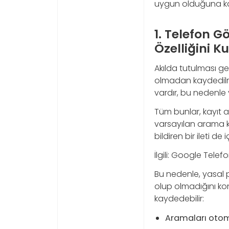
uygun olduğuna kar
1. Telefon 
Özelliğini K
Akılda tutulması ger
olmadan kaydedilmes
vardır, bu nedenle 
Tüm bunlar, kayıt alı
varsayılan arama ka
bildiren bir ileti de 
İlgili: Google Tele
Bu nedenle, yasal p
olup olmadığını kon
kaydedebilir:
Aramaları oto