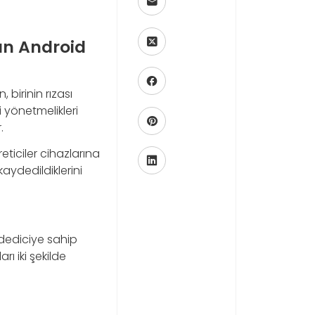
an Android
 birinin rızası
 yönetmelikleri
.
reticiler cihazlarına
aydedildiklerini
ydediciye sahip
ı iki şekilde