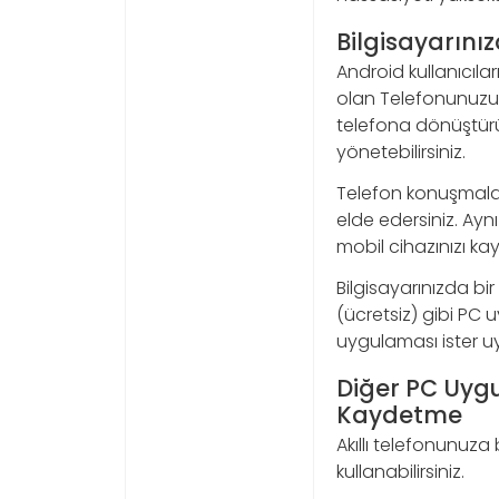
Bilgisayarın
Android kullanıcılar
olan Telefonunuzu b
telefona dönüştürür
yönetebilirsiniz.
Telefon konuşmalar
elde edersiniz. Ayn
mobil cihazınızı ka
Bilgisayarınızda bi
(ücretsiz) gibi PC uy
uygulaması ister uy
Diğer PC Uygu
Kaydetme
Akıllı telefonunuza
kullanabilirsiniz.