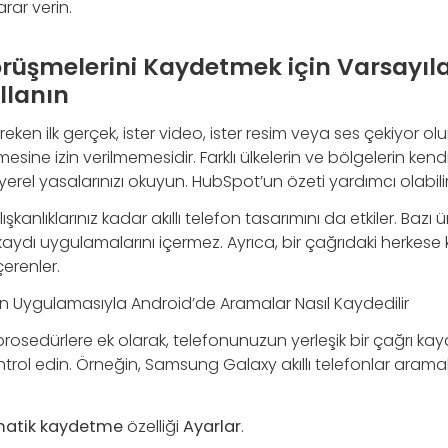
ar verin.
Görüşmelerini Kaydetmek için Varsayıl
ullanın
eken ilk gerçek, ister video, ister resim veya ses çekiyor olun,
ine izin verilmemesidir. Farklı ülkelerin ve bölgelerin kendi
yerel yasalarınızı okuyun. HubSpot’un özeti yardımcı olabilir
şkanlıklarınız kadar akıllı telefon tasarımını da etkiler. Bazı ü
ydı uygulamalarını içermez. Ayrıca, bir çağrıdaki herkese k
içerenler.
fon Uygulamasıyla Android’de Aramalar Nasıl Kaydedilir
rosedürlere ek olarak, telefonunuzun yerleşik bir çağrı ka
trol edin. Örneğin, Samsung Galaxy akıllı telefonlar aramalar
matik kaydetme
özelliği
Ayarlar
.