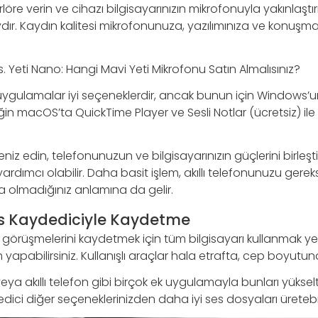
öre verin ve cihazı bilgisayarınızın mikrofonuyla yakınlaştırı
dır. Kaydın kalitesi mikrofonunuza, yazılımınıza ve konuşm
 X vs. Yeti Nano: Hangi Mavi Yeti Mikrofonu Satın Almalısınız?
n uygulamalar iyi seçeneklerdir, ancak bunun için Windows’
eğin macOS’ta QuickTime Player ve Sesli Notlar (ücretsiz) ile
iz edin, telefonunuzun ve bilgisayarınızın güçlerini birleşt
yardımcı olabilir. Daha basit işlem, akıllı telefonunuzu gere
olmadığınız anlamına da gelir.
s Kaydediciyle Kaydetme
 görüşmelerini kaydetmek için tüm bilgisayarı kullanmak yer
 yapabilirsiniz. Kullanışlı araçlar hala etrafta, cep boyutun
veya akıllı telefon gibi birçok ek uygulamayla bunları yükse
edici diğer seçeneklerinizden daha iyi ses dosyaları üretebil