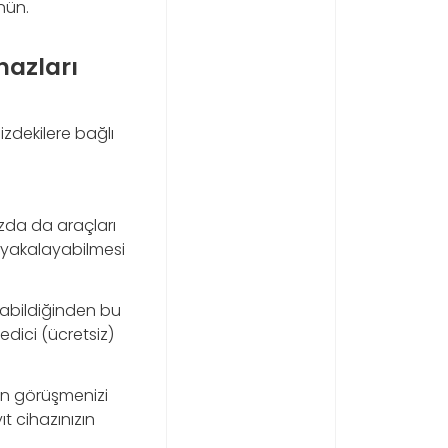
nün.
hazları
nizdekilere bağlı
hazda da araçları
si yakalayabilmesi
alabildiğinden bu
edici (ücretsiz)
fon görüşmenizi
t cihazınızın