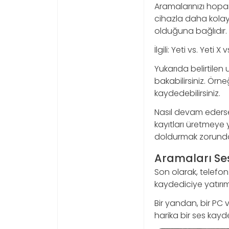
Aramalarınızı hoparl
cihazla daha kolay
olduğuna bağlıdır.
İlgili: Yeti vs. Yeti
Yukarıda belirtile
bakabilirsiniz. Örn
kaydedebilirsiniz.
Nasıl devam edersen
kayıtları üretmeye 
doldurmak zorunda 
Aramaları Se
Son olarak, telefon
kaydediciye yatırım
Bir yandan, bir PC 
harika bir ses kayd