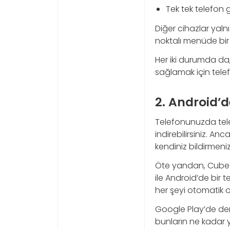
Tek tek telefon 
Diğer cihazlar yal
noktalı menüde bi
Her iki durumda da,
sağlamak için telef
2. Android’
Telefonunuzda tele
indirebilirsiniz. A
kendiniz bildirmeniz
Öte yandan, Cube A
ile Android’de bir 
her şeyi otomatik o
Google Play’de dene
bunların ne kadar 