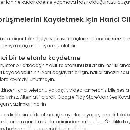
kler için ne kadar ödeme yapmaya hazır olduğunuzu düşü
örüşmelerini Kaydetmek için Harici Ci
ursa, diğer teknolojiye ve kayıt araçlarına dönebilirsiniz. Eli
ra veya araçlara ihtiyacınız olabilir.
nci bir telefonla kaydetme
n, ister bir arkadaşınız akıllı telefonunu kullansın, her iki ci
ğrı kaydedebilirsiniz. Yeni başlayanlar için, harici cihazın se
arlöre koymayı unutmayın.
kinken ikinci telefonu yaklaştır. Video kameranız bile ses 
bilirsiniz. Alternatif olarak, Google Play Store’dan Ses Kayd
n yazılımları indirin.
ses kalitesini elde etmek için ayarlarını yapın, ancak tele
zla ortam gürültüsü olmadığından emin olun. Özellikle kayı
se, herhangi bir sese müdahale edebilir.