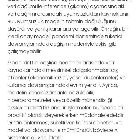
veri dağılımı ile inference (çıkarım) aşamasındaki
veri dağılımı arasındaki uyumsuzluktan kaynaklanır.
Bu uyumsuzluk, modelin tahmin doğruluğunu
düşürür ve yanlış kararlara yol açabilir. Örneğin, bir
kredi onay modeli pandemi döneminde tüketici
davranışlarındaki değişim nedeniyle eskisi gibi
çalışmayabilir.
Model drift’in başlıca nedenleri arasında veri
kaynaklarındaki mevsimsel dalgalanmalar, dış
etkenler (ekonomik krizler, yasal düzenlemeler) ve
kullanıcı davranışlarındaki evrim yer alır. Ayrıca,
modelin kendisi zamanla bozulabilir;
hiperparametreler veya özellik mühendisliği
eksiklikleri drift’i hızlandırır. İşletmeler, bu nedenleri
proaktif olarak izleyerek erken müdahale edebilir.
Drift’in önlenmesi, sürekli veri kalitesi denetimi ve
model validasyonu ile mümkündür, böylece AI
sistemleri güvenilir kalır.