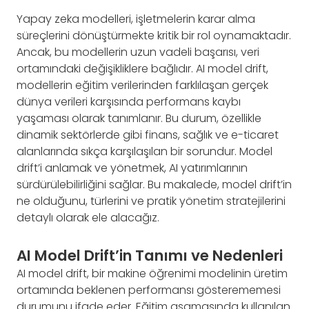
Yapay zeka modelleri, işletmelerin karar alma
süreçlerini dönüştürmekte kritik bir rol oynamaktadır.
Ancak, bu modellerin uzun vadeli başarısı, veri
ortamındaki değişikliklere bağlıdır. AI model drift,
modellerin eğitim verilerinden farklılaşan gerçek
dünya verileri karşısında performans kaybı
yaşaması olarak tanımlanır. Bu durum, özellikle
dinamik sektörlerde gibi finans, sağlık ve e-ticaret
alanlarında sıkça karşılaşılan bir sorundur. Model
drift’i anlamak ve yönetmek, AI yatırımlarının
sürdürülebilirliğini sağlar. Bu makalede, model drift’in
ne olduğunu, türlerini ve pratik yönetim stratejilerini
detaylı olarak ele alacağız.
AI Model Drift’in Tanımı ve Nedenleri
AI model drift, bir makine öğrenimi modelinin üretim
ortamında beklenen performansı gösterememesi
durumunu ifade eder. Eğitim aşamasında kullanılan