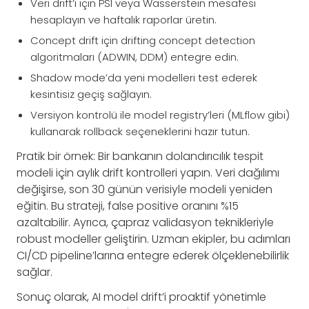
Veri drift’i için PSI veya Wasserstein mesafesi
hesaplayın ve haftalık raporlar üretin.
Concept drift için drifting concept detection
algoritmaları (ADWIN, DDM) entegre edin.
Shadow mode’da yeni modelleri test ederek
kesintisiz geçiş sağlayın.
Versiyon kontrolü ile model registry’leri (MLflow gibi)
kullanarak rollback seçeneklerini hazır tutun.
Pratik bir örnek: Bir bankanın dolandırıcılık tespit
modeli için aylık drift kontrolleri yapın. Veri dağılımı
değişirse, son 30 günün verisiyle modeli yeniden
eğitin. Bu strateji, false positive oranını %15
azaltabilir. Ayrıca, çapraz validasyon teknikleriyle
robust modeller geliştirin. Uzman ekipler, bu adımları
CI/CD pipeline’larına entegre ederek ölçeklenebilirlik
sağlar.
Sonuç olarak, AI model drift’i proaktif yönetimle