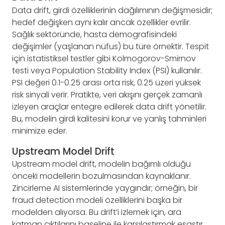
Data drift, girdi özelliklerinin dağılımının değişmesidir;
hedef değişken aynı kalır ancak özellikler evrilir.
Sağlık sektöründe, hasta demografisindeki
değişimler (yaşlanan nüfus) bu türe örnektir. Tespit
için istatistiksel testler gibi Kolmogorov-Smirnov
testi veya Population Stability Index (PSI) kullanılır.
PSI değeri 0.1-0.25 arası orta risk, 0.25 üzeri yüksek
risk sinyali verir. Pratikte, veri akışını gerçek zamanlı
izleyen araçlar entegre edilerek data drift yönetilir.
Bu, modelin girdi kalitesini korur ve yanlış tahminleri
minimize eder.
Upstream Model Drift
Upstream model drift, modelin bağımlı olduğu
önceki modellerin bozulmasından kaynaklanır.
Zincirleme AI sistemlerinde yaygındır; örneğin, bir
fraud detection modeli özelliklerini başka bir
modelden alıyorsa. Bu drift’i izlemek için, ara
katman çıktılarını baseline ile karşılaştırmak esastır.