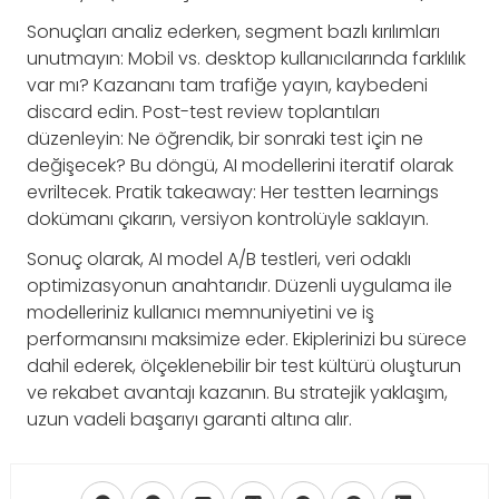
Sonuçları analiz ederken, segment bazlı kırılımları
unutmayın: Mobil vs. desktop kullanıcılarında farklılık
var mı? Kazananı tam trafiğe yayın, kaybedeni
discard edin. Post-test review toplantıları
düzenleyin: Ne öğrendik, bir sonraki test için ne
değişecek? Bu döngü, AI modellerini iteratif olarak
evriltecek. Pratik takeaway: Her testten learnings
dokümanı çıkarın, versiyon kontrolüyle saklayın.
Sonuç olarak, AI model A/B testleri, veri odaklı
optimizasyonun anahtarıdır. Düzenli uygulama ile
modelleriniz kullanıcı memnuniyetini ve iş
performansını maksimize eder. Ekiplerinizi bu sürece
dahil ederek, ölçeklenebilir bir test kültürü oluşturun
ve rekabet avantajı kazanın. Bu stratejik yaklaşım,
uzun vadeli başarıyı garanti altına alır.