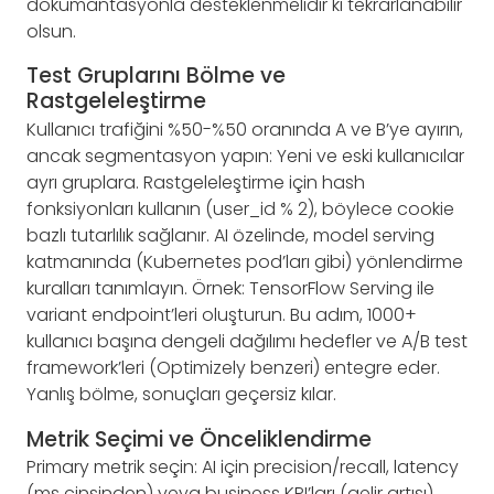
dokümantasyonla desteklenmelidir ki tekrarlanabilir
olsun.
Test Gruplarını Bölme ve
Rastgeleleştirme
Kullanıcı trafiğini %50-%50 oranında A ve B’ye ayırın,
ancak segmentasyon yapın: Yeni ve eski kullanıcılar
ayrı gruplara. Rastgeleleştirme için hash
fonksiyonları kullanın (user_id % 2), böylece cookie
bazlı tutarlılık sağlanır. AI özelinde, model serving
katmanında (Kubernetes pod’ları gibi) yönlendirme
kuralları tanımlayın. Örnek: TensorFlow Serving ile
variant endpoint’leri oluşturun. Bu adım, 1000+
kullanıcı başına dengeli dağılımı hedefler ve A/B test
framework’leri (Optimizely benzeri) entegre eder.
Yanlış bölme, sonuçları geçersiz kılar.
Metrik Seçimi ve Önceliklendirme
Primary metrik seçin: AI için precision/recall, latency
(ms cinsinden) veya business KPI’ları (gelir artışı).