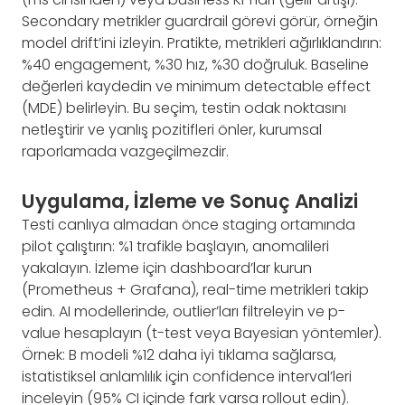
Secondary metrikler guardrail görevi görür, örneğin
model drift’ini izleyin. Pratikte, metrikleri ağırlıklandırın:
%40 engagement, %30 hız, %30 doğruluk. Baseline
değerleri kaydedin ve minimum detectable effect
(MDE) belirleyin. Bu seçim, testin odak noktasını
netleştirir ve yanlış pozitifleri önler, kurumsal
raporlamada vazgeçilmezdir.
Uygulama, İzleme ve Sonuç Analizi
Testi canlıya almadan önce staging ortamında
pilot çalıştırın: %1 trafikle başlayın, anomalileri
yakalayın. İzleme için dashboard’lar kurun
(Prometheus + Grafana), real-time metrikleri takip
edin. AI modellerinde, outlier’ları filtreleyin ve p-
value hesaplayın (t-test veya Bayesian yöntemler).
Örnek: B modeli %12 daha iyi tıklama sağlarsa,
istatistiksel anlamlılık için confidence interval’leri
inceleyin (95% CI içinde fark varsa rollout edin).