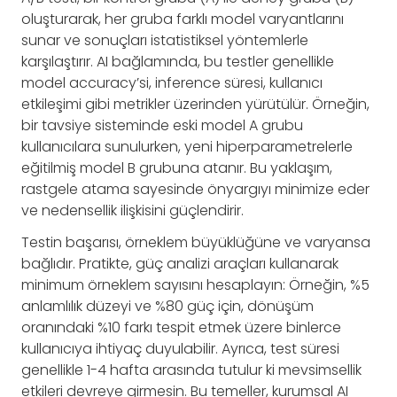
oluşturarak, her gruba farklı model varyantlarını
sunar ve sonuçları istatistiksel yöntemlerle
karşılaştırır. AI bağlamında, bu testler genellikle
model accuracy’si, inference süresi, kullanıcı
etkileşimi gibi metrikler üzerinden yürütülür. Örneğin,
bir tavsiye sisteminde eski model A grubu
kullanıcılara sunulurken, yeni hiperparametrelerle
eğitilmiş model B grubuna atanır. Bu yaklaşım,
rastgele atama sayesinde önyargıyı minimize eder
ve nedensellik ilişkisini güçlendirir.
Testin başarısı, örneklem büyüklüğüne ve varyansa
bağlıdır. Pratikte, güç analizi araçları kullanarak
minimum örneklem sayısını hesaplayın: Örneğin, %5
anlamlılık düzeyi ve %80 güç için, dönüşüm
oranındaki %10 farkı tespit etmek üzere binlerce
kullanıcıya ihtiyaç duyulabilir. Ayrıca, test süresi
genellikle 1-4 hafta arasında tutulur ki mevsimsellik
etkileri devreye girmesin. Bu temeller, kurumsal AI