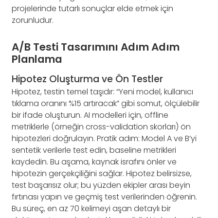
projelerinde tutarlı sonuçlar elde etmek için
zorunludur.
A/B Testi Tasarımını Adım Adım
Planlama
Hipotez Oluşturma ve Ön Testler
Hipotez, testin temel taşıdır: “Yeni model, kullanıcı
tıklama oranını %15 artıracak” gibi somut, ölçülebilir
bir ifade oluşturun. AI modelleri için, offline
metriklerle (örneğin cross-validation skorları) ön
hipotezleri doğrulayın. Pratik adım: Model A ve B’yi
sentetik verilerle test edin, baseline metrikleri
kaydedin. Bu aşama, kaynak israfını önler ve
hipotezin gerçekçiliğini sağlar. Hipotez belirsizse,
test başarısız olur; bu yüzden ekipler arası beyin
fırtınası yapın ve geçmiş test verilerinden öğrenin.
Bu süreç, en az 70 kelimeyi aşan detaylı bir